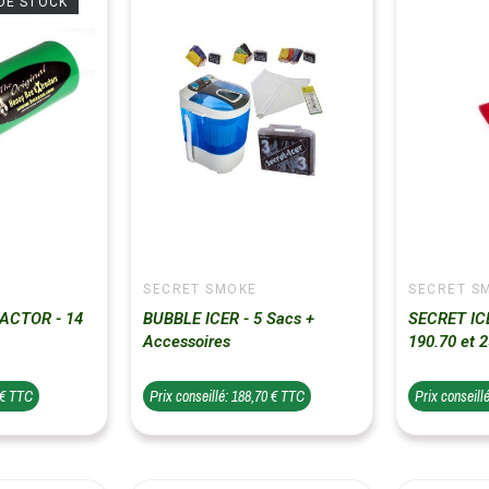
DE STOCK
SECRET SMOKE
SECRET S
ACTOR - 14
BUBBLE ICER - 5 Sacs +
SECRET IC
Accessoires
190.70 et 
 € TTC
Prix conseillé: 188,70 € TTC
Prix conseill