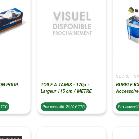
SECRET S
LON POUR
TOILE A TAMIS - 170µ -
BUBBLE ICE
Largeur 115 cm / METRE
Accessoire
€ TTC
Prix conseillé: 24,90 € TTC
Prix conseill