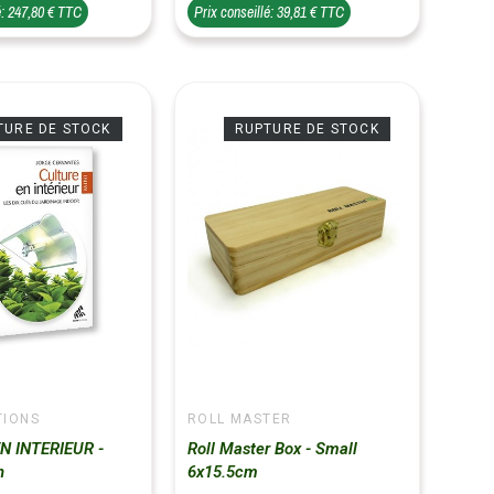
é: 247,80 € TTC
Prix conseillé: 39,81 € TTC
TURE DE STOCK
RUPTURE DE STOCK
TIONS
ROLL MASTER
N INTERIEUR -
Roll Master Box - Small
n
6x15.5cm