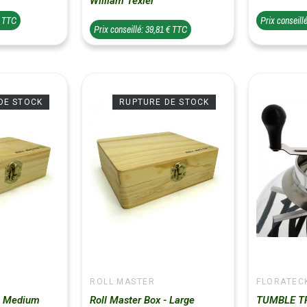
William Texier
€ TTC
Prix conseill
Prix conseillé: 39,81 € TTC
DE STOCK
RUPTURE DE STOCK
ROLL MASTER
FLORATEC
 - Medium
Roll Master Box - Large
TUMBLE TR