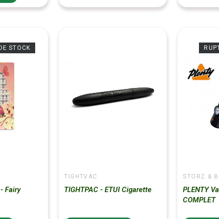
DE STOCK
RUP
TIGHTVAC
STORZ & B
 Fairy
TIGHTPAC - ETUI Cigarette
PLENTY Vap
COMPLET