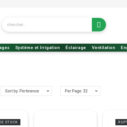
rages
Système et Irrigation
Éclairage
Ventilation
En
Sort by: Pertinence
Per Page: 32
DE STOCK
RUP