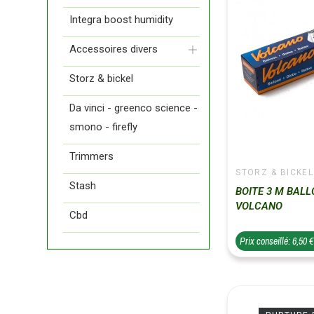
Integra boost humidity
Accessoires divers
Storz & bickel
Da vinci - greenco science -
smono - firefly
Trimmers
STORZ & BICKEL
Stash
BOITE 3 M BAL
VOLCANO
Cbd
Prix conseillé: 6,50 