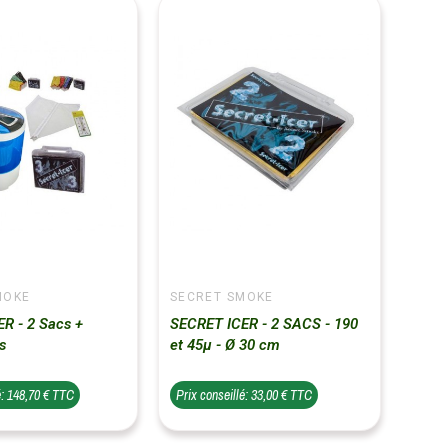
MOKE
SECRET SMOKE
R - 2 Sacs +
SECRET ICER - 2 SACS - 190
s
et 45µ - Ø 30 cm
é: 148,70 € TTC
Prix conseillé: 33,00 € TTC