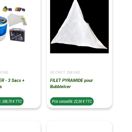
MOKE
SECRET SMOKE
R - 3 Sacs +
FILET PYRAMIDE pour
s
BubbleIcer
é: 168,70 € TTC
Prix conseillé: 22,50 € TTC