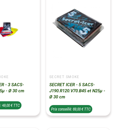
MOKE
SECRET SMOKE
ER - 3 SACS-
SECRET ICER - 5 SACS-
25µ - Ø 30 cm
J190.R120.V70.B45 et N25µ -
Ø 30 cm
é: 49,00 € TTC
Prix conseillé: 69,00 € TTC