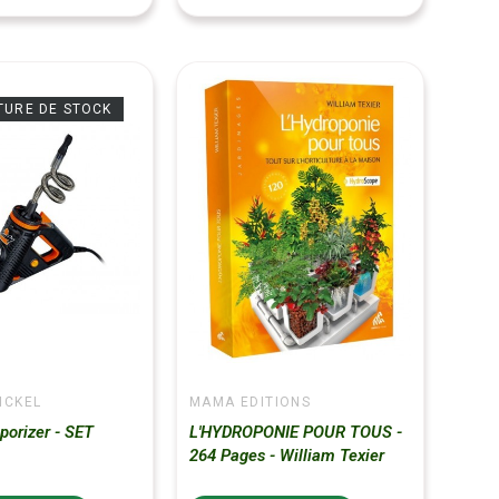
TURE DE STOCK
ICKEL
MAMA EDITIONS
orizer - SET
L'HYDROPONIE POUR TOUS -
264 Pages - William Texier