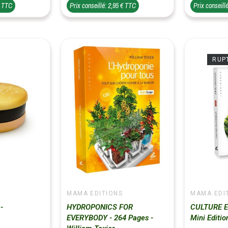
€ TTC
Prix conseillé: 2,95 € TTC
Prix conseill
RUP
MAMA EDITIONS
MAMA EDI
-
HYDROPONICS FOR
CULTURE E
EVERYBODY - 264 Pages -
Mini Editio