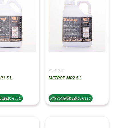
METROP
R1 5 L
METROP MR2 5 L
é: 199,00 € TTC
Prix conseillé: 199,00 € TTC