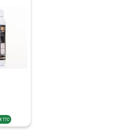
L
 € TTC