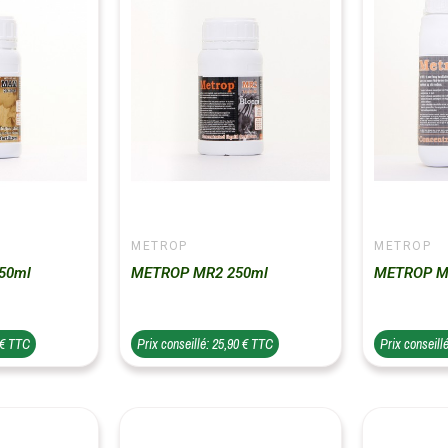
METROP
METROP
50ml
METROP MR2 250ml
METROP M
 € TTC
Prix conseillé: 25,90 € TTC
Prix conseill