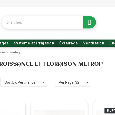
rages
Système et Irrigation
Éclairage
Ventilation
En
oraison metrop
CROISSANCE ET FLORAISON METROP
Sort by: Pertinence
Per Page: 32
RUP