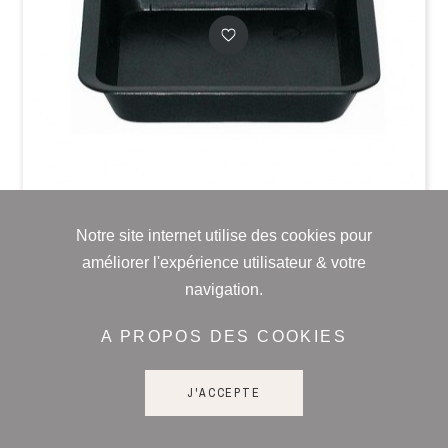
Notre site internet utilise des cookies pour
améliorer l'expérience utilisateur & votre
navigation.
PASQUINI BINI
A PROPOS DES COOKIES
SOUCOUPE CARRE NOIRE - 30.5 x 30.5 cm ( 18L )
J'ACCEPTE
Prix conseillé: 2,30 € TTC