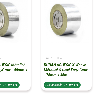
W
EASYGROW
HESIF Métalisé
RUBAN ADHESIF X-Weave
asyGrow - 48mm x
Métalisé & tissé Easy Grow
- 75mm x 45m
lé: 12,00 € TTC
Prix conseillé: 17,00 € TTC