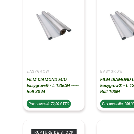
EASYGROW
EASYGROW
FILM DIAMOND ECO
FILM DIAMOND Li
Easygrow® - L 125CM -----
Easygrow® - L 1
Roll 30 M
Roll 100M
Prix conseillé: 72,90 € TTC
Prix conseillé: 299,0
RUPTURE DE STOCK