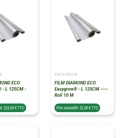
W
EASYGROW
MOND ECO
FILM DIAMOND ECO
 - L 125CM -
Easygrow® - L 125CM -----
Roll 10 M
lé: 215,00 € TTC
Prix conseillé: 31,50 € TTC