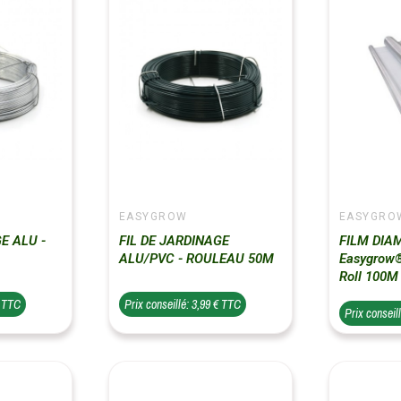
EASYGROW
EASYGRO
E ALU -
FIL DE JARDINAGE
FILM DIA
ALU/PVC - ROULEAU 50M
Easygrow®
Roll 100M
€ TTC
Prix conseillé: 3,99 € TTC
Prix conseil