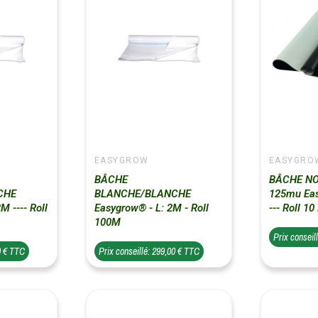
EASYGROW
EASYGRO
BÂCHE
BÂCHE NO
CHE
BLANCHE/BLANCHE
125mu Eas
M ---- Roll
Easygrow® - L: 2M - Roll
--- Roll 10
100M
Prix conseil
0 € TTC
Prix conseillé: 299,00 € TTC