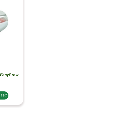
EasyGrow
M
€ TTC