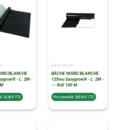
W
EASYGROW
IRE/BLANCHE
BÂCHE NOIRE/BLANCHE
ygrow® - L: 2M -
125mu Easygrow® - L: 2M -
 M
--- Roll 100 M
lé: 42,90 € TTC
Prix conseillé: 299,00 € TTC