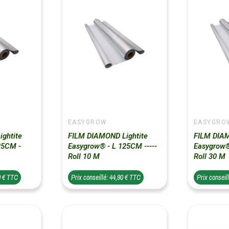
EASYGROW
EASYGRO
ghtite
FILM DIAMOND Lightite
FILM DIAM
25CM -
Easygrow® - L 125CM -----
Easygrow®
Roll 10 M
Roll 30 M
0 € TTC
Prix conseillé: 44,90 € TTC
Prix conseil