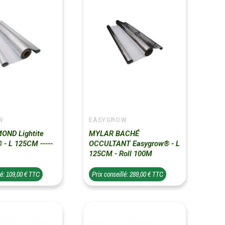
W
EASYGROW
OND Lightite
MYLAR BACHÉ
 - L 125CM -----
OCCULTANT Easygrow® - L
125CM - Roll 100M
lé: 109,00 € TTC
Prix conseillé: 289,00 € TTC