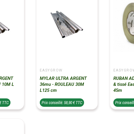
EASYGROW
EASYGRO
ARGENT
MYLAR ULTRA ARGENT
RUBAN AD
 10M L
36mu - ROULEAU 30M
& tissé E
L125 cm
45m
 € TTC
Prix conseillé: 58,90 € TTC
Prix conseil