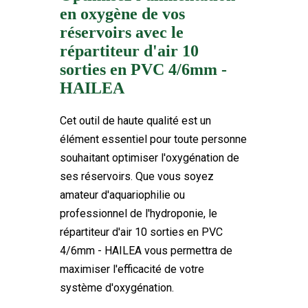
en oxygène de vos
HAILEA
Marque
réservoirs avec le
FTK-PAP-052
Référence
répartiteur d'air 10
1 Produit
En stock
sorties en PVC 4/6mm -
HAILEA
Cet outil de haute qualité est un
élément essentiel pour toute personne
souhaitant optimiser l'oxygénation de
ses réservoirs. Que vous soyez
amateur d'aquariophilie ou
professionnel de l'hydroponie, le
répartiteur d'air 10 sorties en PVC
4/6mm - HAILEA vous permettra de
maximiser l'efficacité de votre
système d'oxygénation.