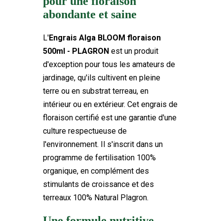
pour une floraison
16 Produits
En stock
abondante et saine
L'
Engrais Alga BLOOM floraison
500ml - PLAGRON
est un produit
d'exception pour tous les amateurs de
jardinage, qu'ils cultivent en pleine
terre ou en substrat terreau, en
intérieur ou en extérieur. Cet engrais de
floraison certifié est une garantie d'une
culture respectueuse de
l'environnement. Il s'inscrit dans un
programme de fertilisation 100%
organique, en complément des
stimulants de croissance et des
terreaux 100% Natural Plagron.
Une formule nutritive