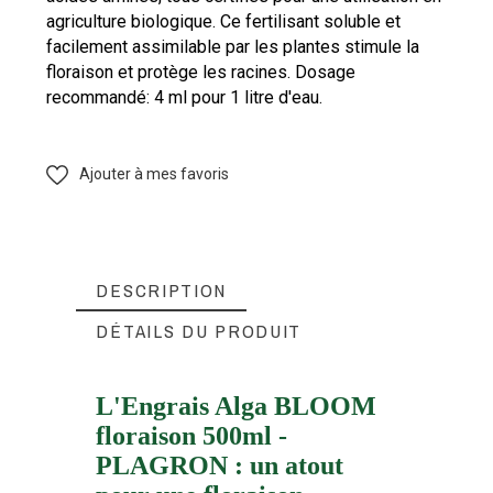
agriculture biologique. Ce fertilisant soluble et
facilement assimilable par les plantes stimule la
floraison et protège les racines. Dosage
recommandé: 4 ml pour 1 litre d'eau.
Ajouter à mes favoris
DESCRIPTION
DÉTAILS DU PRODUIT
L'Engrais Alga BLOOM
floraison 500ml -
PLAGRON
Marque
PLAGRON : un atout
FTK-PGAF0500
Référence