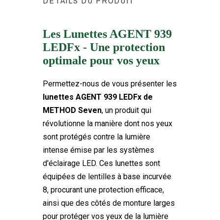
DÉTAILS DU PRODUIT
Les Lunettes AGENT 939
LEDFx - Une protection
METHOD SEVEN
Marque
optimale pour vos yeux
FTK-GLS04
Référence
Permettez-nous de vous présenter les
lunettes AGENT 939 LEDFx de
METHOD Seven
, un produit qui
révolutionne la manière dont nos yeux
sont protégés contre la lumière
intense émise par les systèmes
d'éclairage LED. Ces lunettes sont
équipées de lentilles à base incurvée
8, procurant une protection efficace,
ainsi que des côtés de monture larges
pour protéger vos yeux de la lumière