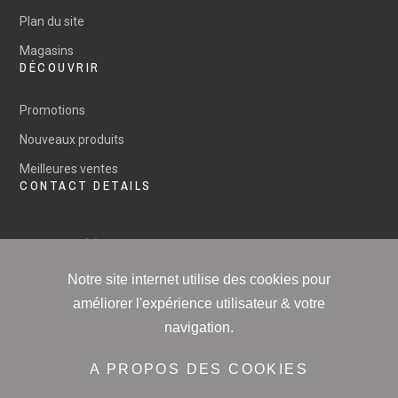
Plan du site
Magasins
DÉCOUVRIR
Promotions
Nouveaux produits
Meilleures ventes
CONTACT DETAILS
+33 (0) 3.88.83.34.11
Notre site internet utilise des cookies pour
contact@home-culture.fr
améliorer l'expérience utilisateur & votre
navigation.
A PROPOS DES COOKIES