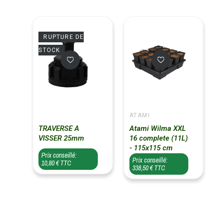
RUPTURE DE
STOCK
ATAMI
TRAVERSE A
Atami Wilma XXL
VISSER 25mm
16 complete (11L)
- 115x115 cm
Prix conseillé:
Prix conseillé:
10,80 € TTC
338,50 € TTC