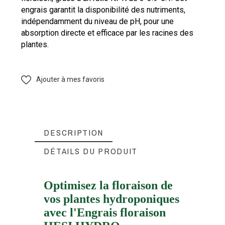
engrais garantit la disponibilité des nutriments,
indépendamment du niveau de pH, pour une
absorption directe et efficace par les racines des
plantes.
Ajouter à mes favoris
DESCRIPTION
DÉTAILS DU PRODUIT
Optimisez la floraison de
vos plantes hydroponiques
HESI
Marque
avec l'Engrais floraison
FTK-HEHF5000
Référence