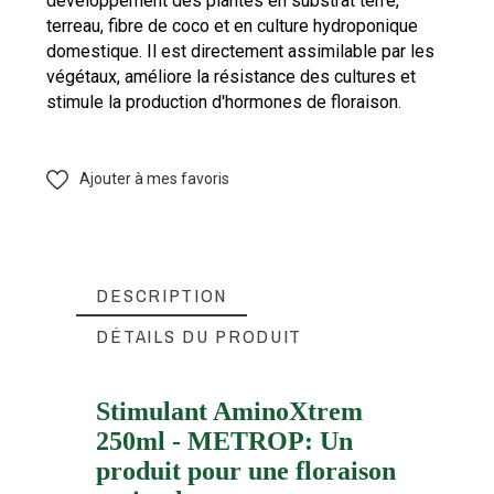
développement des plantes en substrat terre,
terreau, fibre de coco et en culture hydroponique
domestique. Il est directement assimilable par les
végétaux, améliore la résistance des cultures et
stimule la production d'hormones de floraison.
Ajouter à mes favoris
DESCRIPTION
DÉTAILS DU PRODUIT
Stimulant AminoXtrem
250ml - METROP: Un
METROP
Marque
produit pour une floraison
FTK-MET-AB0250
Référence