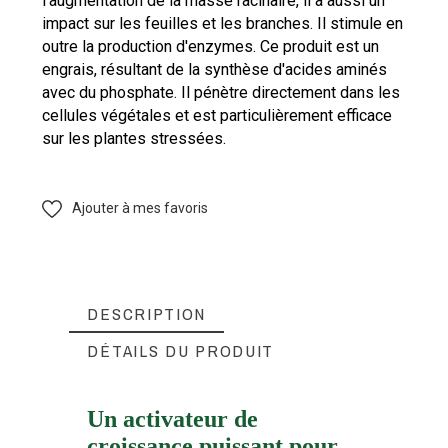
l'augmentation de la masse racinaire, il a aussi un
impact sur les feuilles et les branches. Il stimule en
outre la production d'enzymes. Ce produit est un
engrais, résultant de la synthèse d'acides aminés
avec du phosphate. Il pénètre directement dans les
cellules végétales et est particulièrement efficace
sur les plantes stressées.
Ajouter à mes favoris
DESCRIPTION
DÉTAILS DU PRODUIT
Un activateur de
croissance puissant pour
METROP